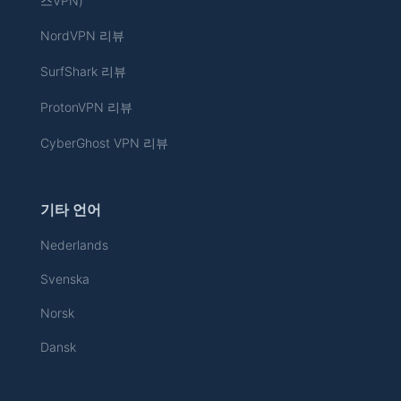
스VPN)
NordVPN 리뷰
SurfShark 리뷰
ProtonVPN 리뷰
CyberGhost VPN 리뷰
기타 언어
Nederlands
Svenska
Norsk
Dansk