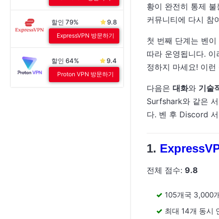
황이 완전히 통제 불
커뮤니티에 다시 참
할인 79%
9.8
ExpressVPN 방문하기
첫 번째 단계는 벤이
따라 운영됩니다. 이
할인 64%
9.4
정하지 마세요! 이런
Proton VPN 방문하기
다음은
대화
와
기술적
Surfshark와 같은
다. 벤 후 Disco
ExpressV
전체 점수:
9.8
105개국 3,00
최대 14개 동시