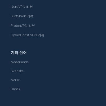
NordVPN 리뷰
SurfShark 리뷰
ProtonVPN 리뷰
CyberGhost VPN 리뷰
기타 언어
Nederlands
Svenska
Norsk
Dansk