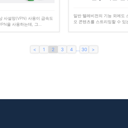
일반 텔레비전의 기능 외에도 스
 사설망(VPN) 사용이 급속도
오 콘텐츠를 스트리밍할 수 있
VPN을 사용하는데, 그…
<
1
2
3
4
…
30
>