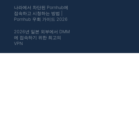
나라에서 차단된 Pornhub에
접속하고 시청하는 방법 |
Pornhub 우회 가이드 2026
2026년 일본 외부에서 DMM
에 접속하기 위한 최고의
VPN
일본 밖에서 일본 Hulu 시청
하는 방법
국내에서 유튜브 프리미엄 우
회 2026를 활용하는 방법
중국 밖에서 Bilibili 시청하는
방법: 접근을 얻는 가장 쉬운
방법
리뷰
ExpressVPN 리뷰 (익스프레