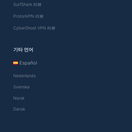
SurfShark 리뷰
ProtonVPN 리뷰
CyberGhost VPN 리뷰
기타 언어
Español
Nederlands
Svenska
Norsk
Dansk