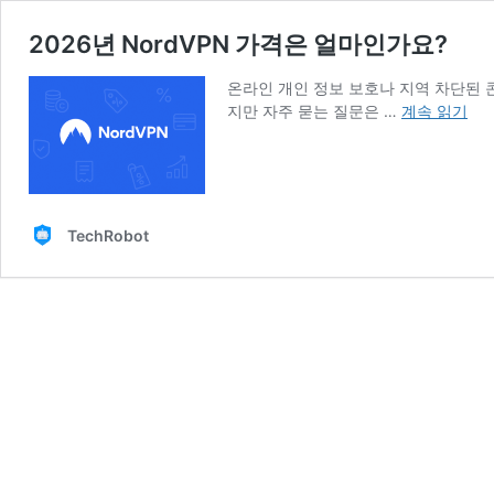
2026년 NordVPN 가격은 얼마인가요?
온라인 개인 정보 보호나 지역 차단된 콘
2026
지만 자주 묻는 질문은 …
계속 읽기
년
NordVPN
가
격
은
TechRobot
얼
마
인
가
요?