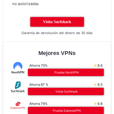
no autorizadas
Visita Surfshark
Garantía de devolución del dinero de 30 días
Mejores VPNs
Ahorra 70%
9.6
Prueba NordVPN
Ahorra 87 %
9.5
Visita Surfshark
Ahorra 79%
9.8
Prueba ExpressVPN