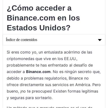
¿Cómo acceder a
Binance.com en los
Estados Unidos?
Índice de contenidos
¿Cómo acceder a Binance.com en los Estados Unidos?
Si eres como yo, un entusiasta acérrimo de las
criptomonedas que vive en los EE.UU.,
Entendiendo las restricciones en Binance.com en los EE.UU.
probablemente te has enfrentado al desafío de
Métodos probados para acceder a Binance.com desde los EE.
acceder a
Binance.com
. No es ningún secreto que,
UU.
debido a problemas regulatorios, Binance no
Conclusión: Navegación y uso de Binance.com en América
ofrece directamente sus servicios en América. Pero
bueno, ¡no te preocupes! Existen formas legítimas
y seguras para sortearlo.
Un método que a menudo empleo es el uso de