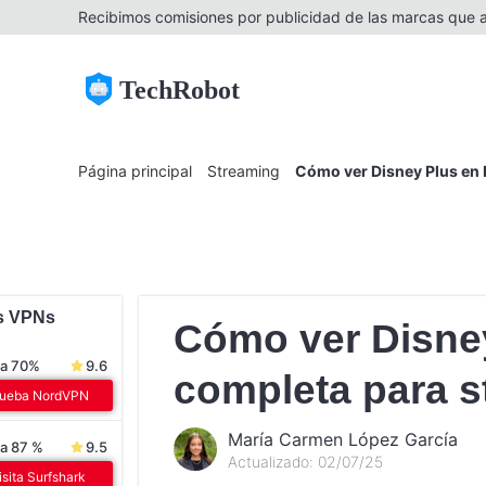
Recibimos comisiones por publicidad de las marcas que an
TechRobot
Página principal
Streaming
Cómo ver Disney Plus en 
s VPNs
Cómo ver Disne
ra 70%
9.6
completa para s
rueba NordVPN
María Carmen López García
a 87 %
9.5
Actualizado: 02/07/25
isita Surfshark