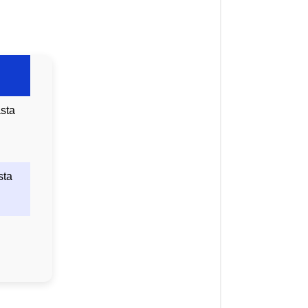
asta
sta