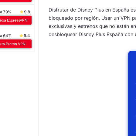
Disfrutar de Disney Plus en España e
ra 79%
9.8
bloqueado por región. Usar un VPN pa
eba ExpressVPN
exclusivas y estrenos que no están en
desbloquear Disney Plus España con u
ra 64%
9.4
sita Proton VPN