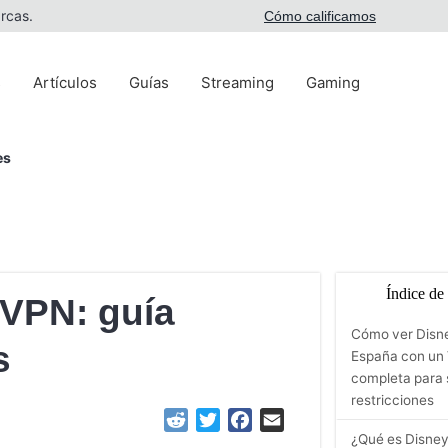
rcas.
Cómo calificamos
s
Artículos
Guías
Streaming
Gaming
es
Índice de
 VPN: guía
Cómo ver Disne
s
España con un 
completa para 
restricciones
Reddit
Twitter
Facebook
Email
¿Qué es Disney