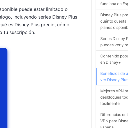
funciona en E
sponible puede estar limitado o
Disney Plus pr
logo, incluyendo series Disney Plus
cuánto cuesta 
 qué es Disney Plus precio, cómo
planes disponib
 tu suscripción.
Series Disney P
puedes ver y 
Contenido popu
en Disney+
Beneficios de 
ver Disney Plu
Mejores VPN pa
desbloquea tod
fácilmente
Diferencias ent
VPN para Disne
España