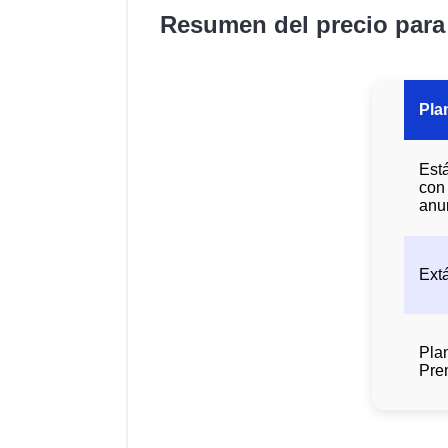
Resumen del precio para
Pla
Est
con
anu
Ext
Pla
Pre