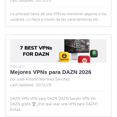
Last Updated: 30/12/25
La principal tarea de una VPN es mantener seguros a los
usuarios. Lo hace a través de las características de…
Artículos
Mejores VPNs para DAZN 2026
por José Antonio Martínez Sánchez
Last Updated: 30/12/25
DAZN VPN VPN para DAZN DAZN barato VPN Ver
DAZN gratis 🏆 ¿Por qué usar una VPN para DAZN?
Evitas…