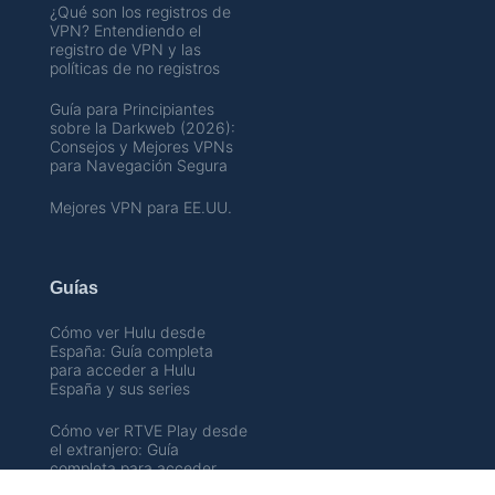
¿Qué son los registros de
VPN? Entendiendo el
registro de VPN y las
políticas de no registros
Guía para Principiantes
sobre la Darkweb (2026):
Consejos y Mejores VPNs
para Navegación Segura
Mejores VPN para EE.UU.
Guías
Cómo ver Hulu desde
España: Guía completa
para acceder a Hulu
España y sus series
Cómo ver RTVE Play desde
el extranjero: Guía
completa para acceder
RTVE en directo fuera de