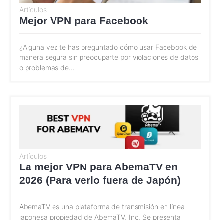
Artículos
Mejor VPN para Facebook
¿Alguna vez te has preguntado cómo usar Facebook de
manera segura sin preocuparte por violaciones de datos
o problemas de…
Artículos
La mejor VPN para AbemaTV en
2026 (Para verlo fuera de Japón)
AbemaTV es una plataforma de transmisión en línea
japonesa propiedad de AbemaTV, Inc. Se presenta