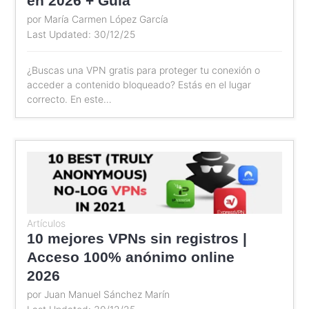
en 2026 + Guía
por María Carmen López García
Last Updated: 30/12/25
¿Buscas una VPN gratis para proteger tu conexión o
acceder a contenido bloqueado? Estás en el lugar
correcto. En este…
Artículos
10 mejores VPNs sin registros |
Acceso 100% anónimo online
2026
por Juan Manuel Sánchez Marín