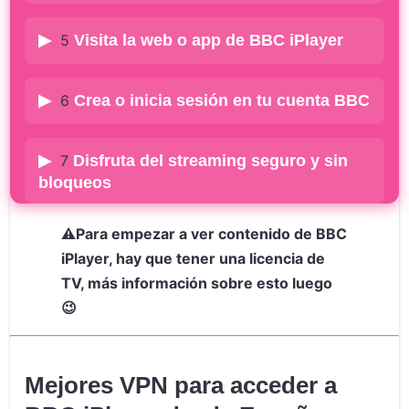
5
Visita la web o app de BBC iPlayer
6
Crea o inicia sesión en tu cuenta BBC
7
Disfruta del streaming seguro y sin
bloqueos
⚠️Para empezar a ver contenido de BBC
iPlayer, hay que tener una licencia de
TV, más información sobre esto luego
😉
Mejores VPN para acceder a