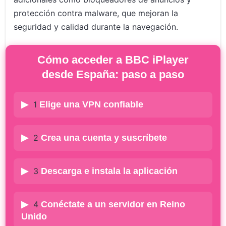
protección contra malware, que mejoran la
seguridad y calidad durante la navegación.
Cómo acceder a BBC iPlayer
desde España: paso a paso
1
Elige una VPN confiable
2
Crea una cuenta y suscríbete
3
Descarga e instala la aplicación
4
Conéctate a un servidor en Reino
Unido