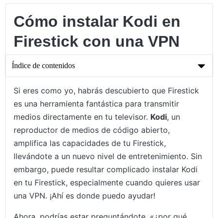
Cómo instalar Kodi en
Firestick con una VPN
Índice de contenidos
Cómo instalar Kodi en Firestick con una VPN
Si eres como yo, habrás descubierto que Firestick
es una herramienta fantástica para transmitir
Entendiendo Kodi y su Atractivo
medios directamente en tu televisor.
Kodi
, un
Paso a paso: Instalación de Kodi en tu Firestick con una VPN
reproductor de medios de código abierto,
amplifica las capacidades de tu Firestick,
Reflexiones finales sobre el uso de Kodi con una VPN en
Firestick
llevándote a un nuevo nivel de entretenimiento. Sin
embargo, puede resultar complicado instalar Kodi
en tu Firestick, especialmente cuando quieres usar
una VPN. ¡Ahí es donde puedo ayudar!
Ahora, podrías estar preguntándote, «¿por qué