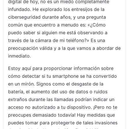
digital de hoy, no es un miedo completamente
Desvelando las señales: ¿alguien está espiando la cámara de
infundado. He explorado los entresijos de la
tu teléfono?
ciberseguridad durante años, y una pregunta
común que encuentro a menudo es: «¿Cómo
El papel de las VPNs en la protección de la privacidad de la
cámara de tu teléfono
puedo saber si alguien me está observando a
través de la cámara de mi teléfono?» Es una
Conclusión: Asegurando tu privacidad en nuestro mundo de
preocupación válida y a la que vamos a abordar de
alta tecnología
inmediato.
Estoy aquí para proporcionar información sobre
cómo detectar si tu smartphone se ha convertido
en un mirón. Signos como el desgaste de la
batería, el aumento del uso de datos o ruidos
extraños durante las llamadas podrían indicar un
acceso no autorizado a tu dispositivo. ¡Pero no te
preocupes demasiado todavía! Hay medidas que
puedes tomar para protegerte de tales invasiones