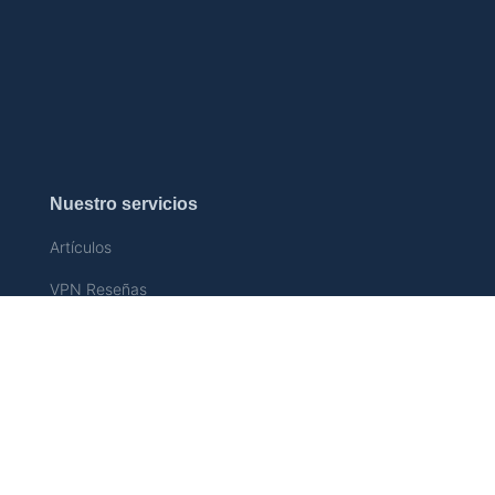
Nuestro servicios
Artículos
VPN Reseñas
Guías
¿Cuál es mi dirección IP?
Sobre nosotros
Contáctenos