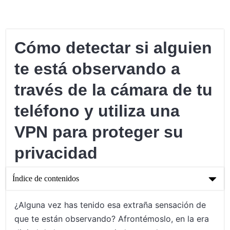
Cómo detectar si alguien
te está observando a
través de la cámara de tu
teléfono y utiliza una
VPN para proteger su
privacidad
Índice de contenidos
Cómo detectar si alguien te está observando a través de la
¿Alguna vez has tenido esa extraña sensación de
cámara de tu teléfono y utiliza una VPN para proteger su
que te están observando? Afrontémoslo, en la era
privacidad