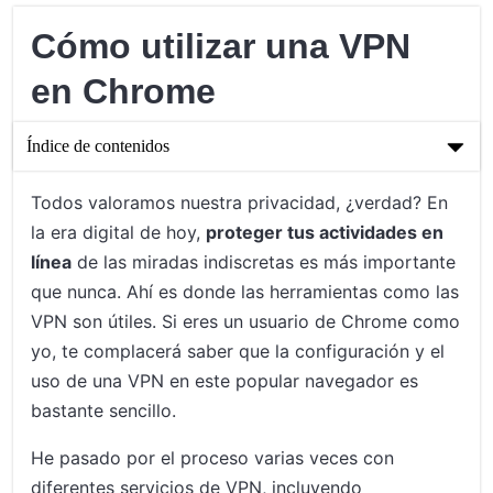
Cómo utilizar una VPN
en Chrome
Índice de contenidos
Cómo utilizar una VPN en Chrome
Todos valoramos nuestra privacidad, ¿verdad? En
la era digital de hoy,
proteger tus actividades en
Entendiendo la necesidad de una VPN en Chrome
línea
de las miradas indiscretas es más importante
Guía paso a paso: Configurando una VPN en Chrome
que nunca. Ahí es donde las herramientas como las
VPN son útiles. Si eres un usuario de Chrome como
Finalizando: Aprovechando al Máximo tu VPN
yo, te complacerá saber que la configuración y el
uso de una VPN en este popular navegador es
bastante sencillo.
He pasado por el proceso varias veces con
diferentes servicios de VPN, incluyendo