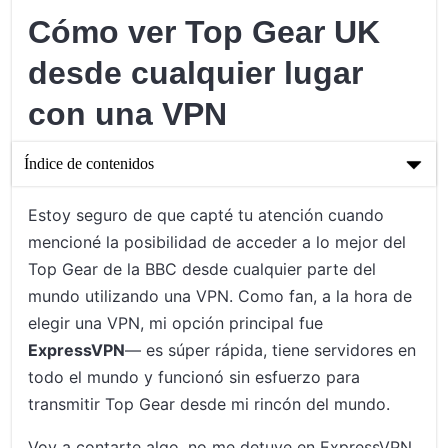
Cómo ver Top Gear UK
desde cualquier lugar
con una VPN
Índice de contenidos
Cómo ver Top Gear UK desde cualquier lugar con una VPN
Estoy seguro de que capté tu atención cuando
mencioné la posibilidad de acceder a lo mejor del
Familiarizándote con las VPN
Top Gear de la BBC desde cualquier parte del
Ver Top Gear UK desde cualquier lugar utilizando una VPN
mundo utilizando una VPN. Como fan, a la hora de
elegir una VPN, mi opción principal fue
En Conclusión: Stream Line Top Gear UK
ExpressVPN
— es súper rápida, tiene servidores en
todo el mundo y funcionó sin esfuerzo para
transmitir Top Gear desde mi rincón del mundo.
Voy a contarte algo, no me detuve en ExpressVPN,