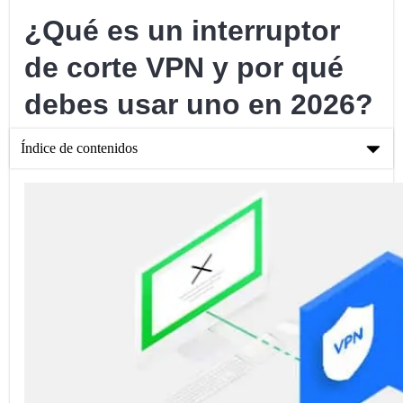
¿Qué es un interruptor
de corte VPN y por qué
debes usar uno en 2026?
Índice de contenidos
¿Qué es un interruptor de corte VPN y por qué debes usar uno
en 2026?
¿Por qué fallan las conexiones VPN?
¿Qué es un VPN Kill Switch?
Categorías de VPN Kill Switches
¿Realmente Necesitas Un Interruptor De Apagado De VPN?
Otras Funciones De Seguridad A Considerar Al Elegir Un VPN