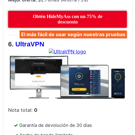
Obtén HideMyAss con un 75% de
descuento
El más fácil de usar según nuestras pruebas
UltraVPN
Nota total:
0
Garantía de devolución de 30 días